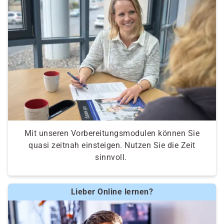
Grundlagen der Logik:
Schaltungen, logische Operatoren,
Wahrheitstabellen
Grundlagen der Programmierung:
Entwicklungszyklus, Werkzeuge, variable
Datentypen, Kontrollstrukturen
Gegenüberstellung der Fachrichtungen:
Vorstellung Lehrplan Anwendungsentwicklung
Mit unseren Vorbereitungsmodulen können Sie
Vorstellung Lehrplan Systemintegration
quasi zeitnah einsteigen. Nutzen Sie die Zeit
Pro und Contra für persönliche Interessen und
sinnvoll.
Stärken
die Berufe „Fachinformatiker“ in der Praxis
Lieber Online lernen?
Kompetenzfeststellung:
Einstufungstest und Eignungsfeststellung,