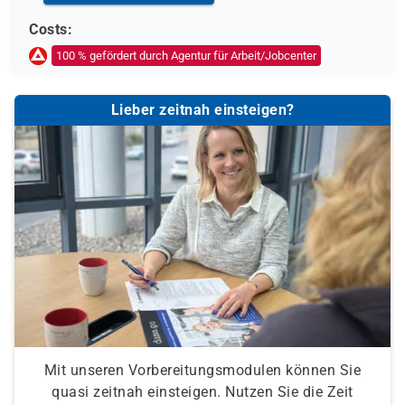
Weitere öffentliche oder private Kostenträger
Costs:
Ob eine Förderung oder Kostenübernahme möglich ist,
100 % gefördert durch Agentur für Arbeit/Jobcenter
entscheidet der jeweilige Kostenträger nach einer
individuellen Prüfung Ihrer persönlichen
Lieber zeitnah einsteigen?
Voraussetzungen und Förderfähigkeit.
Mit unseren Vorbereitungsmodulen können Sie
quasi zeitnah einsteigen. Nutzen Sie die Zeit