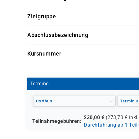
Sprachkenntnisse auf Niveau C1 des Gem
Zielgruppe
Empfohlene Teilnahme an einem C1-Hochsc
Dieses Prüfungsangebot richtet sich an:
Abschlussbezeichnung
Studienbewerberinnen und -bewerber, die
telc-Zertifikat Deutsch C1 Hochschule
Studierende, die ihre sprachliche Studierf
Kursnummer
Akademikerinnen und Akademiker, die ein C
Fachkräfte, die ihre Deutschkenntnisse au
SP0160
Termine
Cottbus
Termin a
230,00
€
(
273,70
€ inkl
Teilnahmegebühren:
Durchführung ab 1 Tei