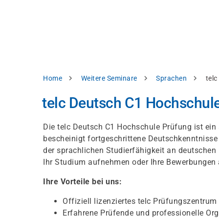
Direkt
alysieren,
zum
Inhalt
rbessern
d
levante
halte
zuzeigen.
Pfadnavigation
Home
Weitere Seminare
Sprachen
tel
Alles
telc Deutsch C1 Hochschul
akzeptieren
Einstellungen
Die telc Deutsch C1 Hochschule Prüfung ist ein
bescheinigt fortgeschrittene Deutschkenntnisse
Ablehnen
der sprachlichen Studierfähigkeit an deutschen
Ihr Studium aufnehmen oder Ihre Bewerbungen a
ressum
Datenschutzhinweis
Ihre Vorteile bei uns:
Offiziell lizenziertes telc Prüfungszentrum
Erfahrene Prüfende und professionelle Org