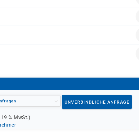
einsamen Europäischen Referenzrahmens (GER)
hulvorbereitungskurs oder gleichwertige Sprachkenntniss
 ein deutsches Hochschulstudium beginnen möchten
ähigkeit offiziell nachweisen müssen
1-Zertifikat für berufliche Zwecke benötigen
f universitärem Niveau dokumentieren wollen
nfragen
UNVERBINDLICHE ANFRAGE
.
19 %
MwSt.)
lnehmer