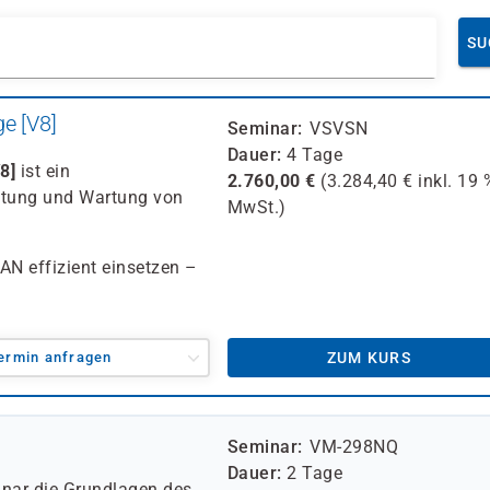
SU
e [V8]
Seminar
VSVSN
Dauer
4 Tage
8]
ist ein
2.760,00
€
(
3.284,40
€ inkl.
19 
waltung und Wartung von
MwSt.)
SAN effizient einsetzen –
ermin anfragen
ZUM KURS
Seminar
VM-298NQ
Dauer
2 Tage
inar die Grundlagen des