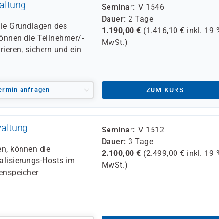
altung
Seminar
V 1546
Dauer
2 Tage
die Grundlagen des
1.190,00
€
(
1.416,10
€ inkl.
19 
nnen die Teilnehmer/-
MwSt.)
rieren, sichern und ein
ermin anfragen
ZUM KURS
waltung
Seminar
V 1512
Dauer
3 Tage
n, können die
2.100,00
€
(
2.499,00
€ inkl.
19 
alisierungs-Hosts im
MwSt.)
enspeicher