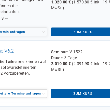
1.320,00
€
(
1.570,80
€ inkl.
19 
önnen die
MwSt.)
inrichten,
g ...
ermin anfragen
ZUM KURS
e V6.2
Seminar
V 1522
Dauer
3 Tage
 die Teilnehmer/-innen auf
2.010,00
€
(
2.391,90
€ inkl.
19 
 softwaredefinierten
MwSt.)
2 vorzubereiten.
eitere Termine anfragen
ZUM KURS