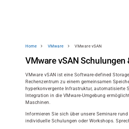
Direkt
alysieren,
zum
Inhalt
rbessern
d
levante
halte
zuzeigen.
Pfadnavigation
Home
VMware
VMware vSAN
Alles
VMware vSAN Schulungen 
akzeptieren
Einstellungen
VMware vSAN ist eine Software-defined Storage-
Rechenzentrum zu einem gemeinsamen Speicherpo
Ablehnen
hyperkonvergente Infrastruktur, automatisierte 
Integration in die VMware-Umgebung ermöglicht 
Maschinen.
ressum
Datenschutzhinweis
Informieren Sie sich über unsere Seminare ru
individuelle Schulungen oder Workshops. Sprech