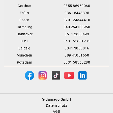
Cottbus
0355 86950060
Erfurt
0361 6443395
Essen
0201 24344410
Hamburg
040 254133950
Hannover
0511 2600493
Kiel
0431 55681231
Leipzig
0341 3086816
München
089 45081660
Potsdam
0331 58565280
Footer
® damago GmbH
Menu
Datenschutz
AGB