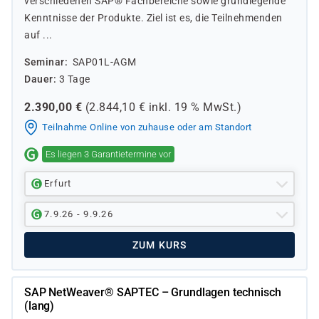
verschiedenen SAP® Fachbereiche sowie grundlegende
Kenntnisse der Produkte. Ziel ist es, die Teilnehmenden
auf ...
Seminar
SAP01L-AGM
Dauer
3 Tage
2.390,00
€
(
2.844,10
€ inkl.
19 %
MwSt.)
Teilnahme Online von zuhause oder am Standort
Es liegen 3 Garantietermine vor
Erfurt
7.9.26 - 9.9.26
ZUM KURS
SAP NetWeaver® SAPTEC – Grundlagen technisch
(lang)