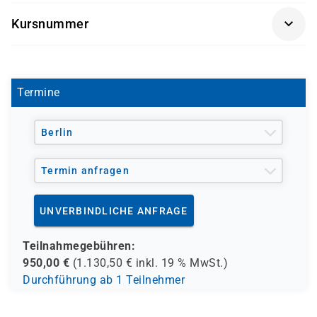
Förderung durch
Kursnummer
- den Europäischen Sozialfond ESF
D 8077
- den Berufsförderungsdienst der Bundeswehr (BFD)
- verschiedene Berufsgenossenschaften
- regionale Einrichtungen
Termine
und andere Träger möglich
Berlin
Termin anfragen
UNVERBINDLICHE ANFRAGE
Teilnahmegebühren:
950,00
€
(
1.130,50
€ inkl.
19 %
MwSt.)
Durchführung ab 1 Teilnehmer