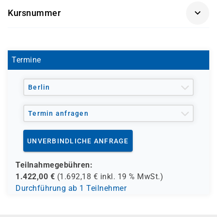
Getränke und Snacks sind im Seminarpreis enthalten.
implementieren oder optimieren möchten
Kursnummer
OR9111-04
Termine
Berlin
Termin anfragen
UNVERBINDLICHE ANFRAGE
Teilnahmegebühren:
1.422,00
€
(
1.692,18
€ inkl.
19 %
MwSt.)
Durchführung ab 1 Teilnehmer