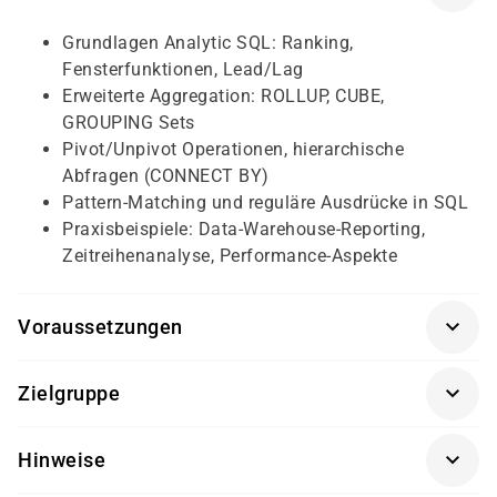
Grundlagen Analytic SQL: Ranking,
Fensterfunktionen, Lead/Lag
Erweiterte Aggregation: ROLLUP, CUBE,
GROUPING Sets
Pivot/Unpivot Operationen, hierarchische
Abfragen (CONNECT BY)
Pattern-Matching und reguläre Ausdrücke in SQL
Praxisbeispiele: Data-Warehouse-Reporting,
Zeitreihenanalyse, Performance-Aspekte
Voraussetzungen
Gute Kenntnisse in Oracle SQL (SELECT, JOINs,
Zielgruppe
Aggregationen), idealerweise erste Erfahrung im Data-
Warehouse-Umfeld
Analysten, Data-Warehouse-Entwickler, SQL/PL-SQL-
Hinweise
Entwickler und Datenbankadministratoren, die
analytische Abfragen auf Oracle Datenbanken