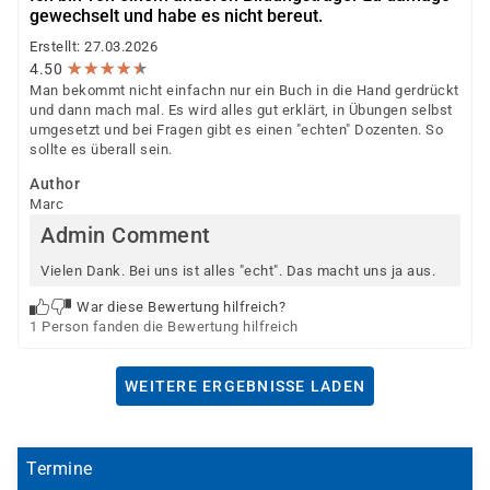
gewechselt und habe es nicht bereut.
Erstellt: 27.03.2026
★
★
★
★
★
★
★
★
★
★
4.50
Man bekommt nicht einfachn nur ein Buch in die Hand gerdrückt
und dann mach mal. Es wird alles gut erklärt, in Übungen selbst
umgesetzt und bei Fragen gibt es einen "echten" Dozenten. So
sollte es überall sein.
Author
Marc
Admin Comment
Vielen Dank. Bei uns ist alles "echt". Das macht uns ja aus.
War diese Bewertung hilfreich?
1 Person fanden die Bewertung hilfreich
WEITERE ERGEBNISSE LADEN
Termine