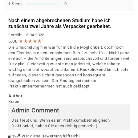
Arbeit)
1 Stern
0
Berufsförderungsdienst (BFD) der Bundeswehr
Deutsche Rentenversicherung
Nach einem abgebrochenen Studium habe ich
Europäischer Sozialfonds (ESF)
zunächst zwei Jahre als Verpacker gearbeitet.
Weitere öffentliche oder private Kostenträger
Erstellt: 15.04.2026
★
★
★
★
★
★
★
★
★
★
5.00
Ob eine Förderung oder Kostenübernahme möglich ist,
Die Umschulung hier war für mich die Möglichkeit, doch noch
entscheidet der jeweilige Kostenträger nach einer
den Einstieg in einen technischen Beruf zu schaffen. Nicht ganz
individuellen Prüfung Ihrer persönlichen
einfach – die Anforderungen sind anspruchsvoll und fordern viel
Disziplin. Gleichzeitig wusste man jederzeit, welche Inhalte
Voraussetzungen und Förderfähigkeit.
wichtig sind und worauf es ankommt. Rückblickend bin ich sehr
zufrieden, diesen Schritt gegangen und konsequent
drangeblieben zu sein. Der Einstieg bei meinem
Praktikumsunternehmen hat auch geklappt.
Author
Kerem
Admin Comment
Das freut uns. Wenn es im Praktikumsbetrieb gleich
funktioniert, haben Sie alles richtig gemacht (-:
War diese Bewertung hilfreich?