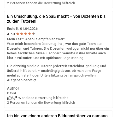
2 Personen fanden die Bewertung hilfreich
Ein Umschulung, die Spaß macht – von Dozenten bis
zu den Tutoren!
Erstellt: 01.04.2026
★
★
★
★
★
★
★
★
★
★
4.50
Mein Fazit: Absolut empfehlenswert!
Was mich besonders überzeugt hat, war das gute Team aus
Dozenten und Tutoren. Die Dozenten verfügen nicht nur über ein
hohes fachliches Niveau, sondern vermitteln ihre Inhalte auch
klar, strukturiert und mit spürbarer Begeisterung.
Gleichzeitig sind die Tutoren jederzeit erreichbar, geduldig und
äußerst hilfsbereit – unabhängig davon, ob man eine Frage
mehrfach stellt oder Unterstützung bei anspruchsvollen
Aufgaben benötigt.
Author
David
War diese Bewertung hilfreich?
2 Personen fanden die Bewertung hilfreich
Ich bin von einem anderen Bildungsträger zu damago