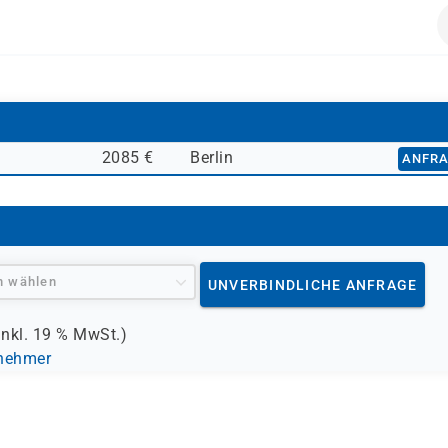
Azure, M365)
ierung
mieren möchten
2085 €
Berlin
ANFR
n wählen
UNVERBINDLICHE ANFRAGE
inkl.
19 %
MwSt.)
lnehmer