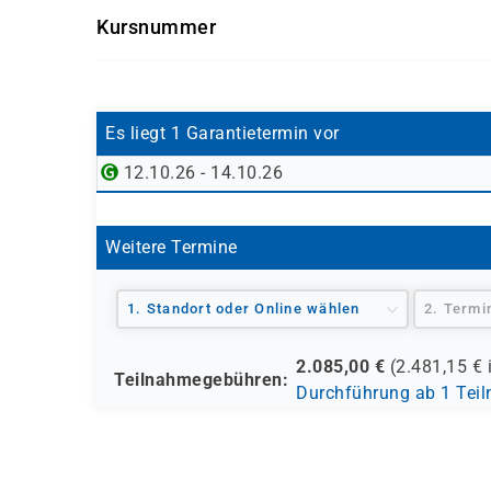
Der Kurs ist ideal für:
Kursnummer
IT-Service-Techniker
im Microsoft-Umfeld
WPSG
Systemadministratoren
(Windows-Server, 
Quereinsteiger
in die Windows-Automatis
IT-Supportmitarbeiter
, die Prozesse opti
Es liegt 1 Garantietermin vor
12.10.26 - 14.10.26
Weitere Termine
1. Standort oder Online wählen
2. Termi
2.085,00
€
(
2.481,15
€ 
Teilnahmegebühren:
Durchführung ab 1 Tei