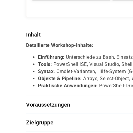
Inhalt
Detailierte Workshop-Inhalte:
Einführung:
Unterschiede zu Bash, Einsatz
Tools:
PowerShell ISE, Visual Studio, Shel
Syntax:
Cmdlet-Varianten, Hilfe-System (Ge
Objekte & Pipeline:
Arrays, Select-Object,
Praktische Anwendungen:
PowerShell-Dri
Voraussetzungen
Keine Vorkenntnisse erforderlich!
Der Kurs rich
Zielgruppe
Kenntnisse sind von Vorteil, aber nicht zwingen