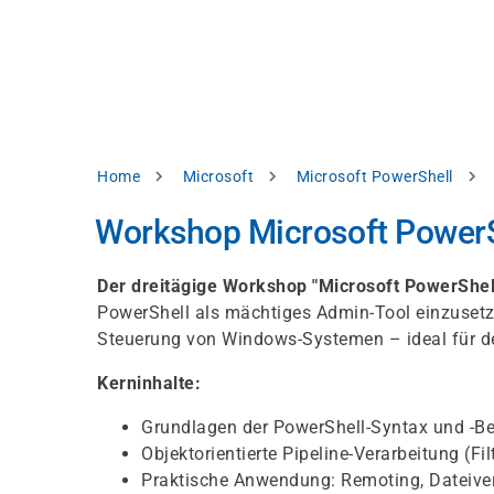
Direkt
alysieren,
zum
Inhalt
rbessern
d
levante
halte
zuzeigen.
Pfadnavigation
Home
Microsoft
Microsoft PowerShell
Alles
Workshop Microsoft PowerS
akzeptieren
Einstellungen
Der dreitägige Workshop "Microsoft PowerShel
PowerShell als mächtiges Admin-Tool einzusetzen
Ablehnen
Steuerung von Windows-Systemen – ideal für den
Kerninhalte:
ressum
Datenschutzhinweis
Grundlagen der PowerShell-Syntax und -Be
Objektorientierte Pipeline-Verarbeitung (Fi
Praktische Anwendung: Remoting, Dateive