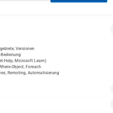
gebiete, Versionen
l-Bedienung
t-Help, Microsoft Learn)
 Where-Object, Foreach
ves, Remoting, Automatisierung
tet sich an Einsteiger. Grundlegende PC- und Windows-
d notwendig.