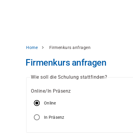
Direkt
alysieren,
zum
Inhalt
rbessern
d
levante
halte
zuzeigen.
Pfadnavigation
Home
Firmenkurs anfragen
Alles
Firmenkurs anfragen
akzeptieren
Einstellungen
Wie soll die Schulung stattfinden?
Ablehnen
Online/In Präsenz
Online
ressum
Datenschutzhinweis
In Präsenz