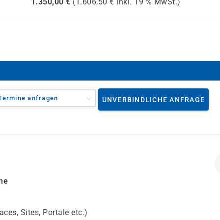
1.350,00
€
(
1.606,50
€ inkl.
19 %
MwSt.)
Termine anfragen
UNVERBINDLICHE ANFRAGE
he
es, Sites, Portale etc.)