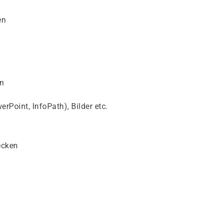
en
en
Point, InfoPath), Bilder etc.
ecken