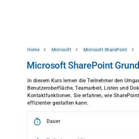
Direkt
alysieren,
zum
Inhalt
rbessern
d
levante
halte
zuzeigen.
Pfadnavigation
Home
Microsoft
Microsoft SharePoint
Alles
Microsoft SharePoint Grund
akzeptieren
Einstellungen
In diesem Kurs lernen die Teilnehmer den Umgan
Benutzeroberfläche, Teamarbeit, Listen und Do
Ablehnen
Kontaktfunktionen. Sie erfahren, wie SharePoint
effizienter gestalten kann.
ressum
Datenschutzhinweis
Dauer