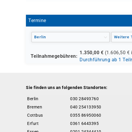
S 0071
Termine
Berlin
Weitere 
1.350,00
€
(
1.606,50
€ 
Teilnahmegebühren:
Durchführung ab 1 Tei
Sie finden uns an folgenden Standorten:
Berlin
030 28493760
Bremen
040 254133950
Cottbus
0355 86950060
Erfurt
0361 6443395
Essen
0201 24344410