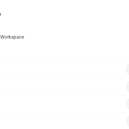
n
t Workspace
ende Vorkenntnisse mitbringen:
rnehmen, die SharePoint produktiv einsetzen möchten.
alten.