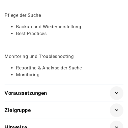
Pflege der Suche
Backup und Wiederherstellung
Best Practices
Monitoring und Troubleshooting
Reporting & Analyse der Suche
Monitoring
Voraussetzungen
Für diesen Kurs sollten die Kursteilnehmer/-innen
Zielgruppe
folgende Vorkenntnisse mitbringen:
Dieser Kurs richtet sich an Alle, die sich mit Architektur,
Grundkenntnisse über SharePoint Central
Hinweise
Setup, Konfiguration und Administration der Suche in