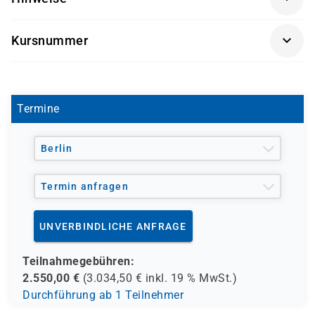
Administration site
SharePoint 2013 beschäftigen möchten.
Sicherer Umgang mit Windows Powershell
Getränke und Snacks sind im Seminarpreis enthalten.
Kursnummer
MOC 55037
Termine
Berlin
Termin anfragen
UNVERBINDLICHE ANFRAGE
Teilnahmegebühren:
2.550,00
€
(
3.034,50
€ inkl.
19 %
MwSt.)
Durchführung ab 1 Teilnehmer