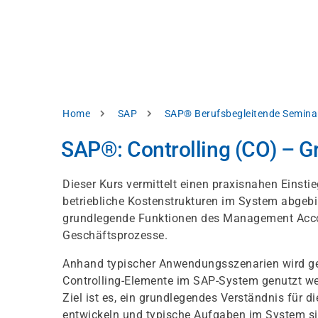
Direkt
alysieren,
zum
Inhalt
rbessern
d
levante
halte
zuzeigen.
Pfadnavigation
Home
SAP
SAP® Berufsbegleitende Semina
Alles
SAP®: Controlling (CO) –
akzeptieren
Einstellungen
Dieser Kurs vermittelt einen praxisnahen Einsti
betriebliche Kostenstrukturen im System abgebi
Ablehnen
grundlegende Funktionen des Management Accoun
Geschäftsprozesse.
ressum
Datenschutzhinweis
Anhand typischer Anwendungsszenarien wird gez
Controlling-Elemente im SAP-System genutzt we
Ziel ist es, ein grundlegendes Verständnis für d
entwickeln und typische Aufgaben im System si