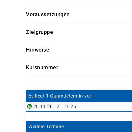
Voraussetzungen
Grundkenntnisse in betriebswirtschaftlich
Zielgruppe
Basiswissen im Umgang mit SAP-Systemen is
Verständnis grundlegender Begriffe aus 
Mitarbeiter aus Controlling, Rechnungsw
Hinweise
Anwender, die erstmals mit SAP Controllin
Getränke und Snacks sind im Seminarpreis enth
Projektmitarbeiter, die an der Einführung 
Kursnummer
Fachkräfte, die einen Überblick über Cont
SAP08BG-AGM
Es liegt 1 Garantietermin vor
20.11.26 - 21.11.26
Weitere Termine