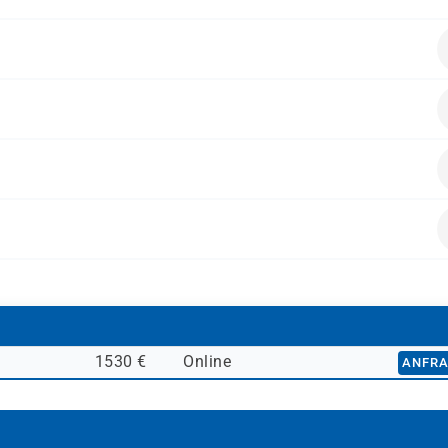
en Abläufen
t hilfreich, aber nicht zwingend erforderlich
dem Rechnungswesen von Vorteil
esen und kaufmännischen Fachabteilungen
g arbeiten
alten.
oder Betreuung von SAP-Systemen beteiligt sind
rolling-Prozesse im SAP-System erhalten möchten
1530 €
Online
ANFR