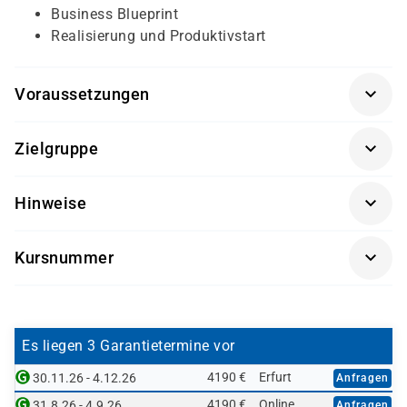
Business Blueprint
Realisierung und Produktivstart
Voraussetzungen
SAP® Überblick
(SAP01K-AGM)
Zielgruppe
Sachbearbeiter und Führungskräfte im Bereich des
Hinweise
Qualitätsmanagements
Getränke und Snacks sind im Seminarpreis enthalten.
Kursnummer
PLM400L-AGM
Es liegen 3 Garantietermine vor
4190 €
Erfurt
30.11.26 - 4.12.26
Anfragen
4190 €
Online
31.8.26 - 4.9.26
Anfragen