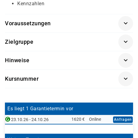
Kennzahlen
Voraussetzungen
Grundkenntnisse der Geschäftsprozesse im Financial
Zielgruppe
Accounting sowie im Management Accounting sind
hilfreich.
Fachkräfte aus Rechnungswesen und Controlling
Hinweise
Mitarbeitende, die SAP-Berichte erstellen oder
Getränke und Snacks sind im Seminarpreis enthalten.
anpassen
Kursnummer
Verantwortliche für Reporting und Auswertungen
SAP10BG-AGM
Es liegt 1 Garantietermin vor
1620 €
Online
23.10.26 - 24.10.26
Anfragen