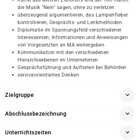
die Musik "Nein" sagen, ohne zu verletzen
überzeugend argumentieren, das Lampenfieber
kontrollieren, Gesprächs- und Lenkmethoden
Diplomatie im Spannungsfeld verschiedener
Interessenten, Informationen und Anweisungen
von Vorgesetzten an MA weitergeben
Kommunikation mit den verschiedenen
Hierarchieebenen im Unternehmen
Gesprächsführung und Auftreten bei Behörden
serviceorientiertes Denken
Zielgruppe
Quereinsteiger oder Arbeitssuchende, die im Bereich
Abschlussbezeichnung
Büro oder im Finanzwesen arbeiten wollen
Trägerzertifikat von damago
Unterrichtszeiten