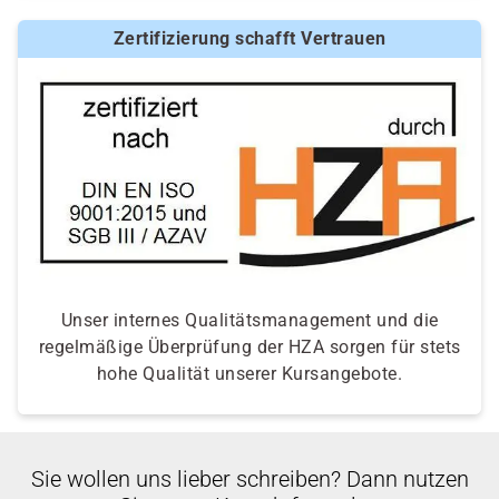
entscheidet der jeweilige Kostenträger nach einer
Zertifizierung schafft Vertrauen
individuellen Prüfung Ihrer persönlichen
Voraussetzungen und Förderfähigkeit.
Unser internes Qualitätsmanagement und die
regelmäßige Überprüfung der HZA sorgen für stets
hohe Qualität unserer Kursangebote.
Sie wollen uns lieber schreiben? Dann nutzen