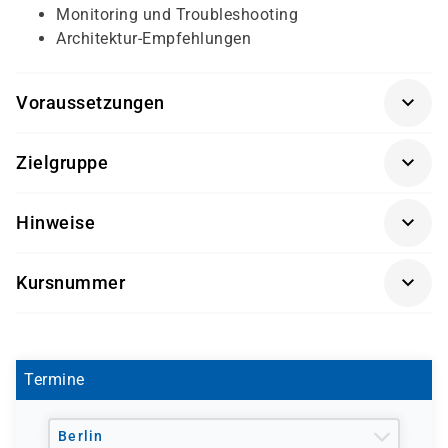
Monitoring und Troubleshooting
Architektur-Empfehlungen
Voraussetzungen
Grundkenntnisse in Windows Server und Active
Zielgruppe
Directory
Grundverständnis von Microsoft 365
IT-Administratoren
Hinweise
Basiswissen zu Netzwerken und Authentifizierung
System Engineers
Getränke und Snacks sind im Seminarpreis enthalten.
Cloud / Microsoft 365 Administratoren
Kursnummer
IT-Consultants
Verantwortliche für Identity & Access
D0143
Management
Termine
Berlin