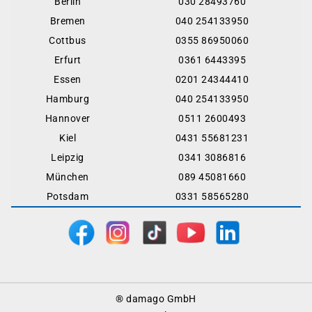
Berlin
030 28493760
Bremen
040 254133950
Cottbus
0355 86950060
Erfurt
0361 6443395
Essen
0201 24344410
Hamburg
040 254133950
Hannover
0511 2600493
Kiel
0431 55681231
Leipzig
0341 3086816
München
089 45081660
Potsdam
0331 58565280
Footer
® damago GmbH
Menu