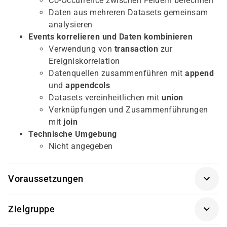
Co-Occurrence zwischen Feldern berechnen
Daten aus mehreren Datasets gemeinsam
analysieren
Events korrelieren und Daten kombinieren
Verwendung von
transaction
zur
Ereigniskorrelation
Datenquellen zusammenführen mit
append
und
appendcols
Datasets vereinheitlichen mit
union
Verknüpfungen und Zusammenführungen
mit
join
Technische Umgebung
Nicht angegeben
Voraussetzungen
Abschluss der folgenden Splunk Education Kurse
Zielgruppe
oder gleichwertige Praxiserfahrung: