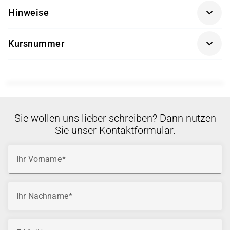
Intro to Splunk
Users / Analysts
Hinweise
Using Fields (SUF)
Administrators
Visualizations
Engineers
Der Kurs ist für Splunk Power User konzipiert und
Working with Time (WWT)
Kursnummer
setzt solide SPL-Kenntnisse voraus.
Statistical Processing (SSP)
SPL-CORR-01
Schwerpunkt ist die Korrelation von Events und
Comparing Values (SCV)
das Zusammenführen mehrerer Datenquellen in
Result Modification (SRM)
Searches.
Scheduling Reports and Alerts
Weiterführende Kurse: nicht angegeben.
Introduction to Dashboards (ITD)
Sie wollen uns lieber schreiben? Dann nutzen
Sie unser Kontaktformular.
Ihr Vorname
Ihr Nachname