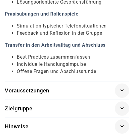
Lösungsorientierte Gesprächsführung
Praxisübungen und Rollenspiele
Simulation typischer Telefonsituationen
Feedback und Reflexion in der Gruppe
Transfer in den Arbeitsalltag und Abschluss
Best Practices zusammenfassen
Individuelle Handlungsimpulse
Offene Fragen und Abschlussrunde
Voraussetzungen
Es sind keine besonderen Vorkenntnisse erforderlich.
Zielgruppe
Die Teilnehmenden sollten telefonischen
Kundenkontakt haben, ihre Produkte und Abläufe
Der Workshop richtet sich an Mitarbeitende im
kennen und bereit sein, aktiv an Übungen und
Hinweise
Kundenservice, Vertriebsinnendienst und in der
Rollenspielen teilzunehmen.
Reklamationsbearbeitung im Einzel- und Großhandel,