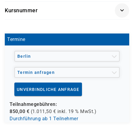
Getränke und Snacks sind im Seminarpreis enthalten.
die regelmäßig telefonischen Kontakt mit
Kursnummer
Endverbrauchern oder Geschäftskunden haben.
SK 3609
Termine
Berlin
Termin anfragen
UNVERBINDLICHE ANFRAGE
Teilnahmegebühren:
850,00
€
(
1.011,50
€ inkl.
19 %
MwSt.)
Durchführung ab 1 Teilnehmer