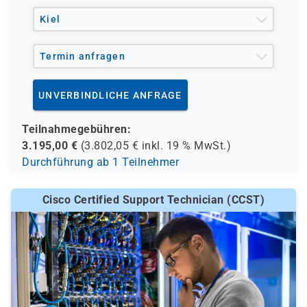
Enterprise-Netzwerke designen
Kiel
Termin anfragen
UNVERBINDLICHE ANFRAGE
Teilnahmegebühren:
3.195,00
€
(
3.802,05
€ inkl.
19 %
MwSt.)
Durchführung ab 1 Teilnehmer
Cisco Certified Support Technician (CCST)