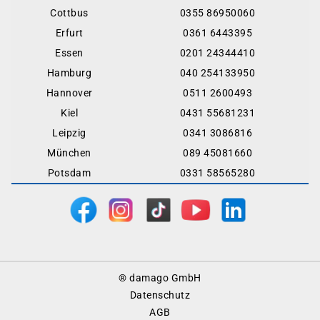
Cottbus
0355 86950060
Erfurt
0361 6443395
Essen
0201 24344410
Hamburg
040 254133950
Hannover
0511 2600493
Kiel
0431 55681231
Leipzig
0341 3086816
München
089 45081660
Potsdam
0331 58565280
Footer
® damago GmbH
Menu
Datenschutz
AGB