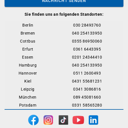
NACHRICHT SENDEN
Sie finden uns an folgenden Standorten:
Berlin
030 28493760
Bremen
040 254133950
Cottbus
0355 86950060
Erfurt
0361 6443395
Essen
0201 24344410
Hamburg
040 254133950
Hannover
0511 2600493
Kiel
0431 55681231
Leipzig
0341 3086816
München
089 45081660
Potsdam
0331 58565280