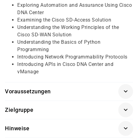
Exploring Automation and Assurance Using Cisco
DNA Center
Examining the Cisco SD-Access Solution
Understanding the Working Principles of the
Cisco SD-WAN Solution
Understanding the Basics of Python
Programming
Introducing Network Programmability Protocols
Introducing APIs in Cisco DNA Center and
vManage
Voraussetzungen
Für diesen Kurs sollten die Kursteilnehmer/-innen
Zielgruppe
folgende Vorkenntnisse mitbringen:
Dieser Kurs richtet sich an Netzwerktechniker/-innen,
Implementierung von Enterprise LAN Netzwerken
Hinweise
Netzwerkadministratoren/-innen, Helpdesk-Techniker/-
Grundkenntnisse von Enterprise Routing und
innen und Netzwerkingenieure/-innen, die die
Wireless Connectivity