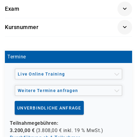
Getränke und Snacks sind im Seminarpreis enthalten.
Konfiguration, das Troubleshooting und die
Grundkenntnisse zum Verständnis von Python-
Exam
Verwaltung drahtgebundener und drahtloser Netzwerke
Skripten
im Unternehmen erlernen möchten.
Examensnummer: Pearson VUE Examen 350-401
Kursnummer
CISCO-ENCOR
Termine
Live Online Training
Weitere Termine anfragen
UNVERBINDLICHE ANFRAGE
Teilnahmegebühren:
3.200,00
€
(
3.808,00
€ inkl.
19 %
MwSt.)