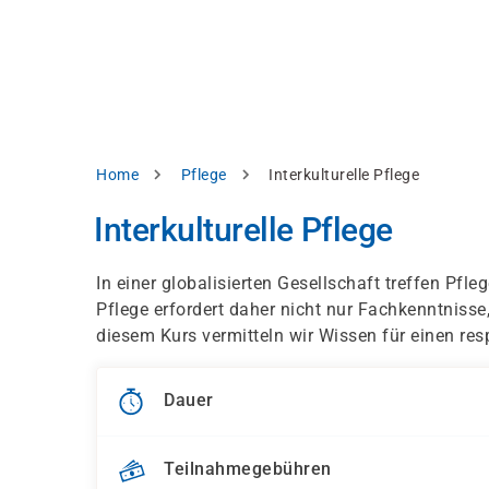
Direkt
alysieren,
zum
Inhalt
rbessern
d
levante
halte
zuzeigen.
Pfadnavigation
Home
Pflege
Interkulturelle Pflege
Alles
Interkulturelle Pflege
akzeptieren
Einstellungen
In einer globalisierten Gesellschaft treffen Pfle
Pflege erfordert daher nicht nur Fachkenntnisse,
Ablehnen
diesem Kurs vermitteln wir Wissen für einen r
ressum
Datenschutzhinweis
Dauer
Teilnahmegebühren