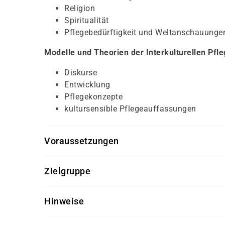
Religion
Spiritualität
Pflegebedürftigkeit und Weltanschauunge
Modelle und Theorien der Interkulturellen Pfl
Diskurse
Entwicklung
Pflegekonzepte
kultursensible Pflegeauffassungen
Voraussetzungen
Für diesen Kurs benötigen Sie keine speziellen 
Zielgruppe
Dieser Kurs richtet sich an Mitarbeiter aus dem
Hinweise
Getränke und Snacks sind im Seminarpreis enth