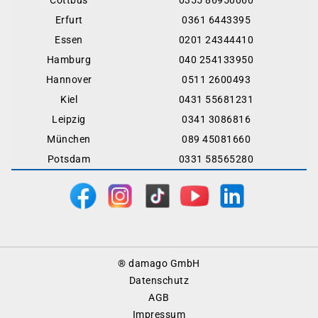
Cottbus
0355 86950060
Erfurt
0361 6443395
Essen
0201 24344410
Hamburg
040 254133950
Hannover
0511 2600493
Kiel
0431 55681231
Leipzig
0341 3086816
München
089 45081660
Potsdam
0331 58565280
Footer
® damago GmbH
Menu
Datenschutz
AGB
Impressum