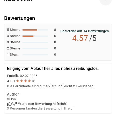
Kostenträger gefördert oder vollständig finanziert
CO0372
werden. Dazu gehören unter anderem:
Bewertungen
Agentur für Arbeit (Bildungsgutschein nach SGB II
oder SGB III)
5 Sterne
8
Basierend auf 14 Bewertungen
Jobcenter (können eine Förderung empfehlen
4.57
/5
4 Sterne
6
bzw. veranlassen; die Ausstellung des
3 Sterne
0
Bildungsgutscheins erfolgt durch die Agentur für
2 Sterne
0
Arbeit)
1 Stern
0
Berufsförderungsdienst (BFD) der Bundeswehr
Deutsche Rentenversicherung
Es ging vom Ablauf her alles nahezu reibungslos.
Europäischer Sozialfonds (ESF)
Erstellt: 02.07.2025
Weitere öffentliche oder private Kostenträger
★
★
★
★
★
★
★
★
★
★
4.00
Die Lerninhalte sind gut erklärt und leicht zu verstehen.
Ob eine Förderung oder Kostenübernahme möglich ist,
entscheidet der jeweilige Kostenträger nach einer
Author
Suryo
individuellen Prüfung Ihrer persönlichen
War diese Bewertung hilfreich?
Voraussetzungen und Förderfähigkeit.
3 Personen fanden die Bewertung hilfreich