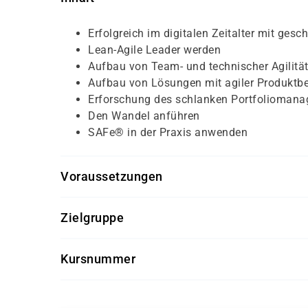
Erfolgreich im digitalen Zeitalter mit gesch
Lean-Agile Leader werden
Aufbau von Team- und technischer Agilitä
Aufbau von Lösungen mit agiler Produktbe
Erforschung des schlanken Portfolioman
Den Wandel anführen
SAFe® in der Praxis anwenden
Voraussetzungen
Teilnahme am Kurs ist offen für alle
Zielgruppe
Empfohlen für die Zertifizierung:
Mind. 5 Jahre Erfahrung in Software
CEO, CIO, Portfoliomanager
Kursnummer
Grundkenntnisse in Scrum
Programm-/Projektmanager, Scrum Master
LSAFE
Product Owner, Produktmanager, Business
Release Train Engineers, Change Agents