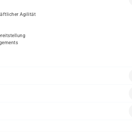
äftlicher Agilität
t
reitstellung
agements
entwicklung, Testing, Produkt-/Projektmanagement
, Agile Coaches
 Analysten