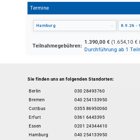
System-/Lösungsarchitekten, Consultants 
Termine
Hamburg
8.9.26 - 
1.390,00
€
(
1.654,10
€ 
Teilnahmegebühren:
Durchführung ab 1 Tei
Sie finden uns an folgenden Standorten:
Berlin
030 28493760
Bremen
040 254133950
Cottbus
0355 86950060
Erfurt
0361 6443395
Essen
0201 24344410
Hamburg
040 254133950