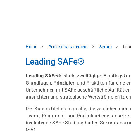
Direkt
alysieren,
zum
Inhalt
rbessern
d
levante
halte
zuzeigen.
Pfadnavigation
Home
Projektmanagement
Scrum
Lea
Alles
Leading SAFe®
akzeptieren
Einstellungen
Leading SAFe®
ist ein zweitägiger Einstiegsku
Grundlagen, Prinzipien und Praktiken für eine er
Ablehnen
Unternehmen mit SAFe geschäftliche Agilität 
ausrichten und strategische Wertströme effizie
ressum
Datenschutzhinweis
Der Kurs richtet sich an alle, die verstehen möch
Team-, Programm- und Portfolioebene umsetzen k
begleitende SAFe Studio erhalten Sie umfassen
(SA).