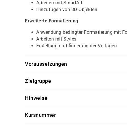
Arbeiten mit SmartArt
Hinzufügen von 3D-Objekten
Erweiterte Formatierung
Anwendung bedingter Formatierung mit F
Arbeiten mit Styles
Erstellung und Änderung der Vorlagen
Voraussetzungen
Für diesen Kurs sollten die Kursteilnehmer folg
Zielgruppe
MS Excel Grundkenntnisse
Dieser Kurs richtet sich an Excel-Anwender, di
Hinweise
möchten.
Software-Version nach Kundenwunsch
Kursnummer
Getränke und Snacks sind im Seminarpreis
S 1123