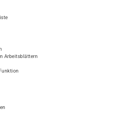
iste
n
n Arbeitsblättern
Funktion
nen