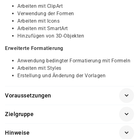
Arbeiten mit ClipArt
Verwendung der Formen
Arbeiten mit Icons
Arbeiten mit SmartArt
Hinzufügen von 3D-Objekten
Erweiterte Formatierung
Anwendung bedingter Formatierung mit Formeln
Arbeiten mit Styles
Erstellung und Änderung der Vorlagen
Voraussetzungen
Für diesen Kurs sollten die Kursteilnehmer folgende
Zielgruppe
Vorkenntnisse mitbringen:
Dieser Kurs richtet sich an Excel-Anwender, die tiefer in
MS Excel Grundkenntnisse
Hinweise
den Funktionsumfang des Programms einsteigen