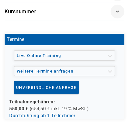
möchten.
Software-Version nach Kundenwunsch
Kursnummer
Getränke und Snacks sind im Seminarpreis
S 1123
enthalten.
Termine
Live Online Training
Weitere Termine anfragen
UNVERBINDLICHE ANFRAGE
Teilnahmegebühren:
550,00
€
(
654,50
€ inkl.
19 %
MwSt.)
Durchführung ab 1 Teilnehmer