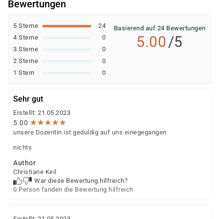
Bewertungen
5 Sterne
24
Basierend auf 24 Bewertungen
5.00
/5
4 Sterne
0
3 Sterne
0
2 Sterne
0
1 Stern
0
Sehr gut
Erstellt: 21.05.2023
★
★
★
★
★
★
★
★
★
★
5.00
unsere Dozentin ist geduldig auf uns einegegangen
nichts
Author
Christiane Keil
War diese Bewertung hilfreich?
0 Person fanden die Bewertung hilfreich
Erstellt: 21.05.2023