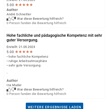
★
★
★
★
★
★
★
★
★
★
5.00
Author
André Schneitler
War diese Bewertung hilfreich?
0 Person fanden die Bewertung hilfreich
Hohe fachliche und pädagogische Kompetenz mit sehr
guter Versorgung.
Erstellt: 21.05.2023
★
★
★
★
★
★
★
★
★
★
5.00
• hohe fachliche Kompetenz
• ruhige Arbeitsatmosphäre
• sehr gute Versorgung
-
Author
Ina Muder
War diese Bewertung hilfreich?
0 Person fanden die Bewertung hilfreich
WEITERE ERGEBNISSE LADEN