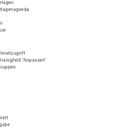
rlagen
orlagenagenda
l
cel
hnellzugriff
Dialogfeld "Anpassen"
Gruppen
latt
ngabe