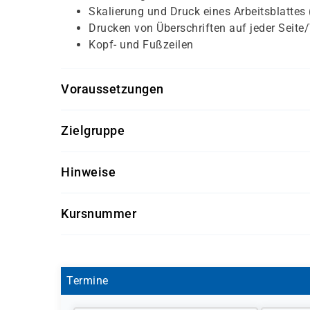
Skalierung und Druck eines Arbeitsblattes
Drucken von Überschriften auf jeder Seite
Kopf- und Fußzeilen
Voraussetzungen
Für diesen Kurs sollten die Kursteilnehmer folg
Zielgruppe
Windows Grundkenntnisse
Dieser Kurs richtet sich an Anwender, die erlern
Hinweise
welche Besonderheiten bei Eingabe und Veränd
Eingaben verarbeitet.
Software-Version nach Kundenwunsch
Kursnummer
Getränke und Snacks sind im Seminarpreis
S 1122
Termine