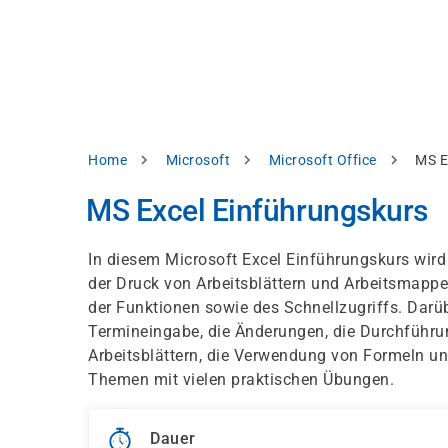
Direkt
alysieren,
zum
Inhalt
rbessern
d
levante
halte
zuzeigen.
Pfadnavigation
Home
Microsoft
Microsoft Office
MS E
Alles
MS Excel Einführungskurs
akzeptieren
Einstellungen
In diesem Microsoft Excel Einführungskurs wird
der Druck von Arbeitsblättern und Arbeitsmappen
Ablehnen
der Funktionen sowie des Schnellzugriffs. Darüb
Termineingabe, die Änderungen, die Durchführu
Arbeitsblättern, die Verwendung von Formeln und
ressum
Datenschutzhinweis
Themen mit vielen praktischen Übungen.
Dauer