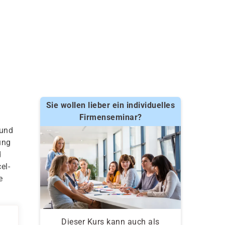
Sie wollen lieber ein individuelles
Firmenseminar?
 und
ung
d
el-
e
Dieser Kurs kann auch als