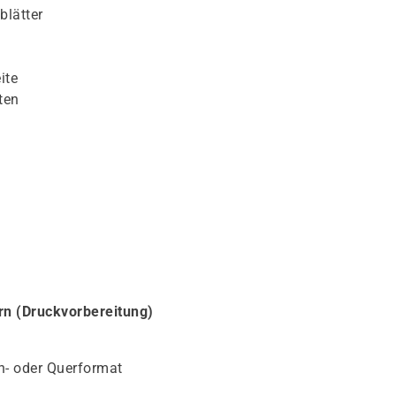
blätter
ite
ten
ern (Druckvorbereitung)
h- oder Querformat