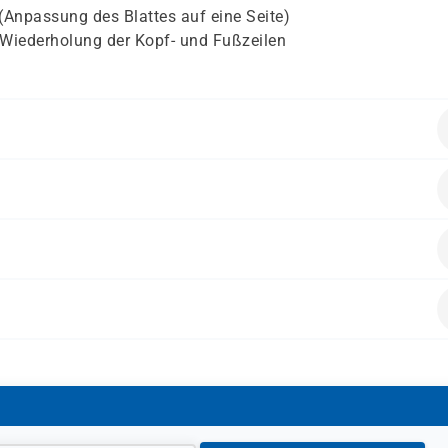
 (Anpassung des Blattes auf eine Seite)
/Wiederholung der Kopf- und Fußzeilen
ende Vorkenntnisse mitbringen:
en möchten, wie die Arbeitsoberfläche von Excel aufgebaut is
erung von Daten auftreten können und wie das Programm d
 enthalten.