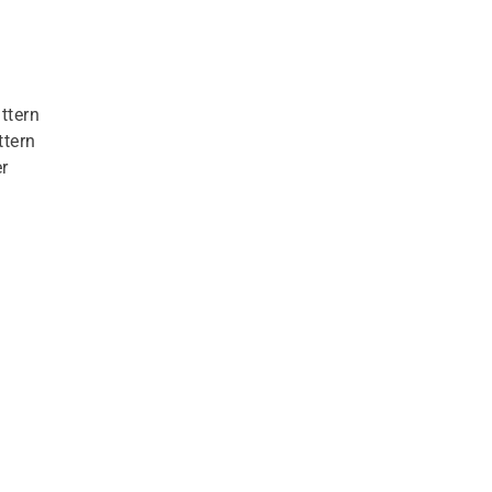
ttern
ttern
r