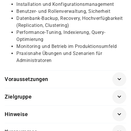
Installation und Konfigurationsmanagement
Benutzer- und Rollenverwaltung, Sicherheit
Datenbank-Backup, Recovery, Hochverfügbarkeit
(Replication, Clustering)
Performance-Tuning, Indexierung, Query-
Optimierung
Monitoring und Betrieb im Produktionsumfeld
Praxisnahe Übungen und Szenarien für
Administratoren
Voraussetzungen
Grundkenntnisse in SQL, Betriebssystemadministration
Zielgruppe
und idealerweise erste Erfahrungen mit MySQL oder
relationalen Datenbanken.
Datenbankadministratoren, Systemingenieure und IT-
Hinweise
Fachleute, die MySQL-Datenbanken betreiben oder
betreiben werden.
Getränke und Snacks sind im Seminarpreis enthalten.