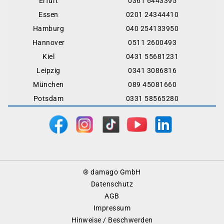
Erfurt
0361 6443395
Essen
0201 24344410
Hamburg
040 254133950
Hannover
0511 2600493
Kiel
0431 55681231
Leipzig
0341 3086816
München
089 45081660
Potsdam
0331 58565280
Footer
® damago GmbH
Menu
Datenschutz
AGB
Impressum
Hinweise / Beschwerden