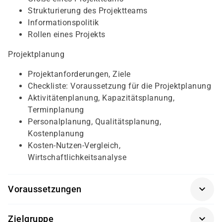
Strukturierung des Projektteams
Informationspolitik
Rollen eines Projekts
Projektplanung
Projektanforderungen, Ziele
Checkliste: Voraussetzung für die Projektplanung
Aktivitätenplanung, Kapazitätsplanung,
Terminplanung
Personalplanung, Qualitätsplanung,
Kostenplanung
Kosten-Nutzen-Vergleich,
Wirtschaftlichkeitsanalyse
Voraussetzungen
Für diesen Kurs sollten die Kursteilnehmer/-innen
Zielgruppe
folgende Vorkenntnisse mitbringen: