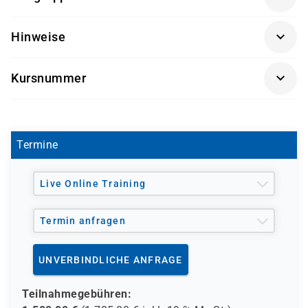
Dieser Kurs richtet sich an Projektleiter/-innen.
erste Erfahrung mit Projekten
Hinweise
Getränke und Snacks sind im Seminarpreis enthalten.
Kursnummer
SK 3542
Termine
Live Online Training
Termin anfragen
UNVERBINDLICHE ANFRAGE
Teilnahmegebühren: