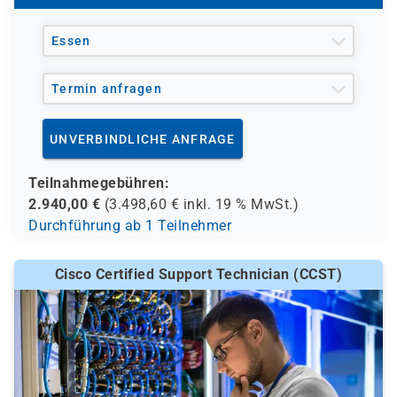
und andere Träger möglich
Essen
Termin anfragen
UNVERBINDLICHE ANFRAGE
Teilnahmegebühren:
2.940,00
€
(
3.498,60
€ inkl.
19 %
MwSt.)
Durchführung ab 1 Teilnehmer
Cisco Certified Support Technician (CCST)