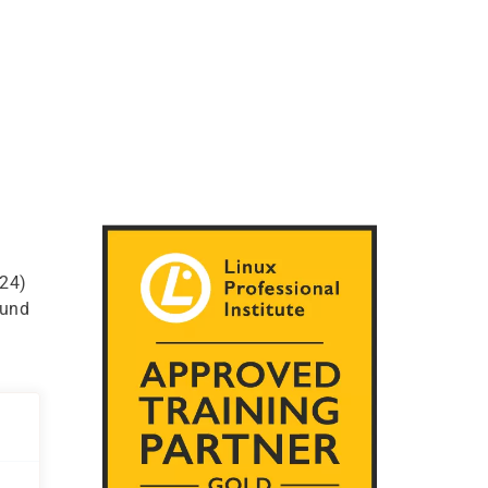
124)
 und