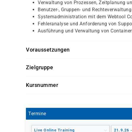
Verwaltung von Prozessen, Zeitplanung u
Benutzer-, Gruppen- und Rechteverwaltung
Systemadministration mit dem Webtool Co
Fehleranalyse und Anforderung von Suppo
Ausführung und Verwaltung von Containe
Voraussetzungen
Vertrautheit mit grundlegenden Linux-Co
Zielgruppe
Bereitschaft zur Anwendung von Red Hat 
Empfohlen: praktische Erfahrung mit Linu
Netzwerkadministratoren, Windows- und a
Kursnummer
Bei fehlenden Grundlagen wird der Kurs 
möchten
RHRAP
Linux-Administratoren mit Aufgaben in fo
Installation, Konfiguration, Upgrad
Operativer Support und Systemüber
Termine
Skriptgesteuerte Automatisierung v
Live Online Training
21.9.26 