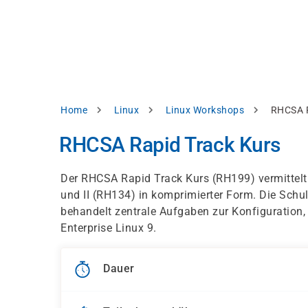
Direkt
alysieren,
zum
Inhalt
rbessern
d
levante
halte
zuzeigen.
Pfadnavigation
Home
Linux
Linux Workshops
RHCSA R
Alles
RHCSA Rapid Track Kurs
akzeptieren
Einstellungen
Der RHCSA Rapid Track Kurs (RH199) vermittelt 
und II (RH134) in komprimierter Form. Die Schu
Ablehnen
behandelt zentrale Aufgaben zur Konfiguration
Enterprise Linux 9.
ressum
Datenschutzhinweis
Dauer