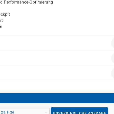
nd Performance-Optimierung
ckpit
rt
rn
mputing-Konzepten
Methoden der Systemadministration
x-Systemadministration
ndere Systemadministratoren, die Linux-Kompetenzen aufb
RH124 empfohlen
lgenden Bereichen:
e und Wartung von Linux-Systemen
wachung
on Verwaltungsaufgaben
- 25.9.26
UNVERBINDLICHE ANFRAGE