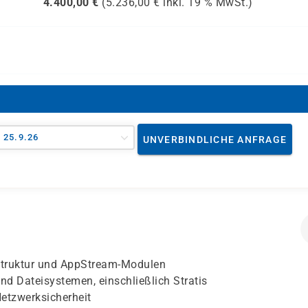
4.400,00
€
(
5.236,00
€ inkl.
19 %
MwSt.)
- 25.9.26
UNVERBINDLICHE ANFRAGE
Struktur und AppStream-Modulen
nd Dateisystemen, einschließlich Stratis
etzwerksicherheit