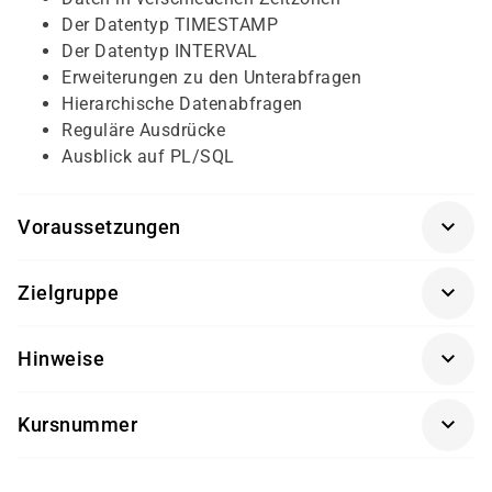
Der Datentyp TIMESTAMP
Der Datentyp INTERVAL
Erweiterungen zu den Unterabfragen
Hierarchische Datenabfragen
Reguläre Ausdrücke
Ausblick auf PL/SQL
Voraussetzungen
Technisches Verständnis und Erfahrung im IT-
Zielgruppe
Umfeld
Grundlegende Kenntnisse im Umgang mit
Datenbankadministratoren, die in Oracle-
Hinweise
Datenbanken bzw. relationalen Systemen
Umgebungen arbeiten
SQL-Grundkenntnisse sind hilfreich, aber nicht
Getränke und Snacks sind im Seminarpreis enthalten.
Softwareentwickler, die Oracle als Backend
zwingend erforderlich
Kursnummer
nutzen
Keine tiefgehenden Oracle-Vorkenntnisse
Datenbankentwickler, die ihre SQL-Kompetenz für
OR9003-03
notwendig
Oracle vertiefen möchten