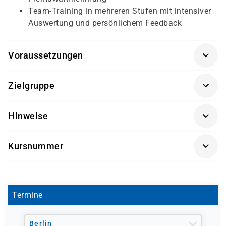
Team-Training in mehreren Stufen mit intensiver
Auswertung und persönlichem Feedback
Voraussetzungen
Für diesen Kurs sollten die Kursteilnehmer/-innen
Zielgruppe
folgende Vorkenntnisse mitbringen:
Dieser Kurs richtet sich an Fach- und Führungskräfte.
keine
Hinweise
Getränke und Snacks sind im Seminarpreis enthalten.
Kursnummer
SK 3514
Termine
Berlin