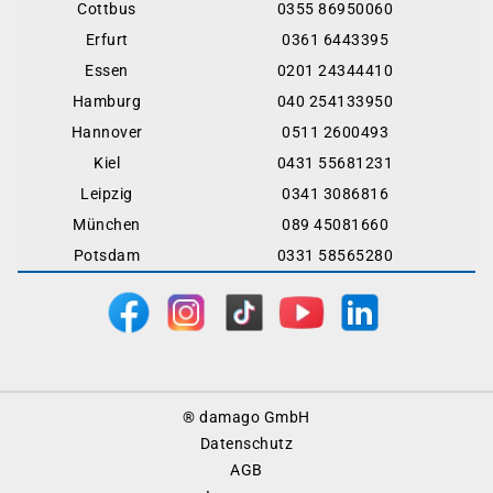
Cottbus
0355 86950060
Erfurt
0361 6443395
Essen
0201 24344410
Hamburg
040 254133950
Hannover
0511 2600493
Kiel
0431 55681231
Leipzig
0341 3086816
München
089 45081660
Potsdam
0331 58565280
Footer
® damago GmbH
Menu
Datenschutz
AGB