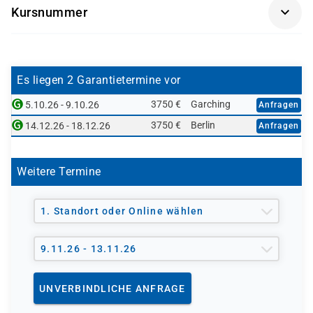
Systemadministratoren mit vSphere-Erfahrung
Kursnummer
Grundkenntnisse in VMware vSAN
Systemingenieure, die komplexe VMware-
Systemadministrationserfahrung unter Microsoft
VSADM
Infrastrukturen betreiben
Windows oder Linux
IT-Fachkräfte, die sich auf die VCAP-DCV Deploy-
Zertifizierung vorbereiten
Es liegen 2 Garantietermine vor
3750 €
Garching
5.10.26 - 9.10.26
Anfragen
3750 €
Berlin
14.12.26 - 18.12.26
Anfragen
Weitere Termine
1. Standort oder Online wählen
9.11.26 - 13.11.26
UNVERBINDLICHE ANFRAGE