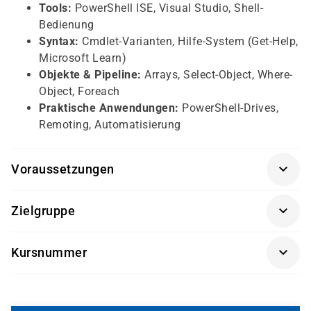
Tools:
PowerShell ISE, Visual Studio, Shell-
Bedienung
Syntax:
Cmdlet-Varianten, Hilfe-System (Get-Help,
Microsoft Learn)
Objekte & Pipeline:
Arrays, Select-Object, Where-
Object, Foreach
Praktische Anwendungen:
PowerShell-Drives,
Remoting, Automatisierung
Voraussetzungen
Keine Vorkenntnisse erforderlich!
Der Kurs richtet sich
Zielgruppe
an Einsteiger. Grundlegende PC- und Windows-
Kenntnisse sind von Vorteil, aber nicht zwingend
Der Kurs ist ideal für:
notwendig.
Kursnummer
IT-Service-Techniker
im Microsoft-Umfeld
WPSG
Systemadministratoren
(Windows-Server, Azure,
M365)