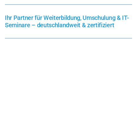
Ihr Partner für Weiterbildung, Umschulung & IT-
Seminare – deutschlandweit & zertifiziert
Zertifizierte Umschulungen & Weiterbildungen –
modern, praxisnah, anerkannt
Ob Sie sich neu orientieren oder Ihre Kenntnisse gezielt
erweitern möchten: Bei damago finden Sie bundesweit
anerkannte Umschulungen und Weiterbildungen mit
Zukunft. Besonders gefragt sind unsere Programme im
Bereich
Fachinformatik
(Systemintegration &
Anwendungsentwicklung) sowie im
Pflege- und
Gesundheitswesen
.
Mit praxisnaher Ausbildung, erfahrenen Dozenten und
individuell abgestimmten Lernkonzepten begleiten wir