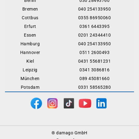
Berlin
030 28493760
Bremen
040 254133950
Cottbus
0355 86950060
Erfurt
0361 6443395
Essen
0201 24344410
Hamburg
040 254133950
Hannover
0511 2600493
Kiel
0431 55681231
Leipzig
0341 3086816
München
089 45081660
Potsdam
0331 58565280
Footer
® damago GmbH
Menu