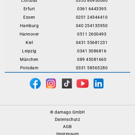
Cottbus
0355 86950060
Erfurt
0361 6443395
Essen
0201 24344410
Hamburg
040 254133950
Hannover
0511 2600493
Kiel
0431 55681231
Leipzig
0341 3086816
München
089 45081660
Potsdam
0331 58565280
Footer
® damago GmbH
Menu
Datenschutz
AGB
Impressum