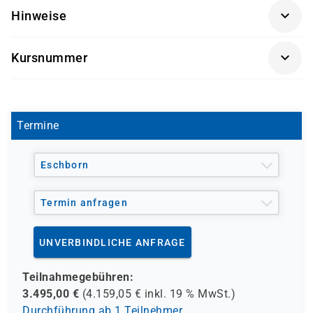
Grundlegendes Verständnis des
System Installers
Hinweise
Übertragungssteuerungsprotokolls/Internetprotokoll
Systemintegratoren
(TCP/IP)
Getränke und Snacks sind im Seminarpreis enthalten.
Systemverwalter
Basiswissen zu Routing-Protokollen
Kursnummer
Netzwerk-Administratoren
Vertrautheit mit den Inhalten der Schulung
Lösungsdesigner
CCNP-SNCF2
Securing Internet Edge with Cisco Secure Firewall
Threat Defense
Termine
Eschborn
Termin anfragen
UNVERBINDLICHE ANFRAGE
Teilnahmegebühren:
3.495,00
€
(
4.159,05
€ inkl.
19 %
MwSt.)
Durchführung ab 1 Teilnehmer