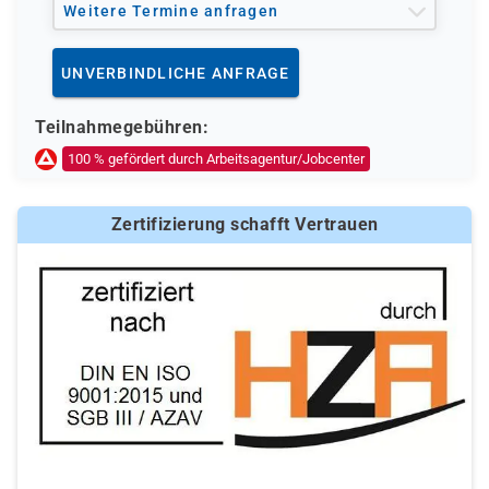
Weitere öffentliche oder private Kostenträger
Weitere Termine anfragen
Ob eine Förderung oder Kostenübernahme möglich ist,
entscheidet der jeweilige Kostenträger nach einer
UNVERBINDLICHE ANFRAGE
individuellen Prüfung Ihrer persönlichen
Voraussetzungen und Förderfähigkeit.
Teilnahmegebühren:
100 % gefördert durch Arbeitsagentur/Jobcenter
Zertifizierung schafft Vertrauen