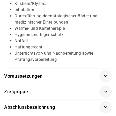
Klistiere/Klysma
Inhalation
Durchführung dermatologischer Bäder und
medizinischer Einreibungen
Wärme- und Kältetherapie
Hygiene und Eigenschutz
Notfall
Haftungsrecht
Unterrichtsvor- und Nachbereitung sowie
Prüfungsvorbereitung
Voraussetzungen
Kenntnisse über die Grundpflege sowie
Zielgruppe
Praxiserfahrung
Interessierte, die bereits nachweisbare
Abschlussbezeichnung
Vorkenntnisse (mind. Pflegebasiskurs) haben