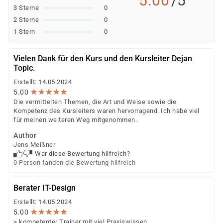
5.00
/5
3 Sterne
0
2 Sterne
0
1 Stern
0
Vielen Dank für den Kurs und den Kursleiter Dejan
Topic.
Erstellt: 14.05.2024
★
★
★
★
★
★
★
★
★
★
5.00
Die vermittelten Themen, die Art und Weise sowie die
Kompetenz des Kursleiters waren hervorragend. Ich habe viel
für meinen weiteren Weg mitgenommen.
Author
Jens Meißner
War diese Bewertung hilfreich?
0 Person fanden die Bewertung hilfreich
Berater IT-Design
Erstellt: 14.05.2024
★
★
★
★
★
★
★
★
★
★
5.00
> kompetenter Trainer mit viel Praxiswissen