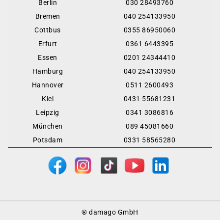
Berlin
030 28493760
Bremen
040 254133950
Cottbus
0355 86950060
Erfurt
0361 6443395
Essen
0201 24344410
Hamburg
040 254133950
Hannover
0511 2600493
Kiel
0431 55681231
Leipzig
0341 3086816
München
089 45081660
Potsdam
0331 58565280
Footer
® damago GmbH