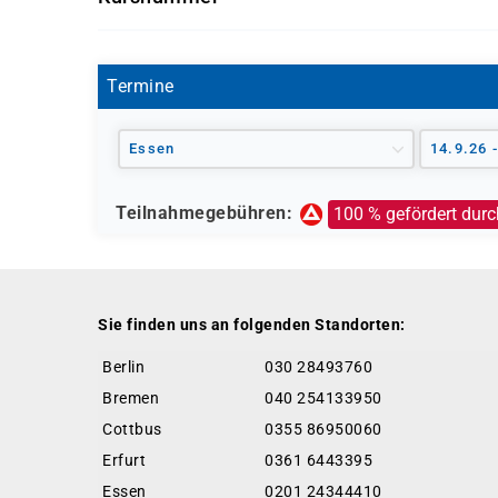
ES0074
Agentur für Arbeit (Bildungsgutschein nach
Jobcenter (können eine Förderung empfehl
Termine
erfolgt durch die Agentur für Arbeit)
Berufsförderungsdienst (BFD) der Bundes
Deutsche Rentenversicherung
Essen
14.9.26 
Europäischer Sozialfonds (ESF)
Weitere öffentliche oder private Kostenträ
Teilnahmegebühren:
100 % gefördert durc
Ob eine Förderung oder Kostenübernahme möglich
individuellen Prüfung Ihrer persönlichen Vorau
Sie finden uns an folgenden Standorten:
Berlin
030 28493760
Bremen
040 254133950
Cottbus
0355 86950060
Erfurt
0361 6443395
Essen
0201 24344410