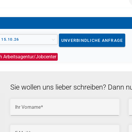
 SGB II oder SGB III)
en bzw. veranlassen; die Ausstellung des Bildungsgutschei
wehr
- 15.10.26
UNVERBINDLICHE ANFRAGE
ger
h Arbeitsagentur/Jobcenter
 ist, entscheidet der jeweilige Kostenträger nach einer
ssetzungen und Förderfähigkeit.
Sie wollen uns lieber schreiben? Dann n
Ihr Vorname