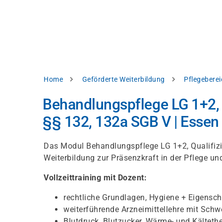
Direkt
alysieren,
zum
Inhalt
rbessern
d
levante
halte
zuzeigen.
Pfadnavigation
Home
Geförderte Weiterbildung
Pflegeberei
Alles
Behandlungspflege LG 1+2, Q
akzeptieren
§§ 132, 132a SGB V | Essen
Einstellungen
Ablehnen
Das Modul Behandlungspflege LG 1+2, Qualifizie
Weiterbildung zur Präsenzkraft in der Pflege und
Vollzeittraining mit Dozent:
ressum
Datenschutzhinweis
rechtliche Grundlagen, Hygiene + Eigensch
weiterführende Arzneimittellehre mit Sc
Blutdruck, Blutzucker, Wärme- und Kälteth