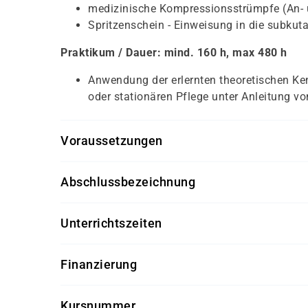
medizinische Kompressionsstrümpfe (An- 
Spritzenschein - Einweisung in die subkuta
Praktikum / Dauer: mind. 160 h, max 480 h
Anwendung der erlernten theoretischen Ke
oder stationären Pflege unter Anleitung v
Voraussetzungen
Persönliches Gespräch, Deutsch-Test bei Migrati
Abschlussbezeichnung
fachlichen Vorkenntnisse erforderlich, aber die 
Präsenzkraft in der Pflege (nur in Verbindung m
Freude an der Arbeit und würdevoller Umg
Unterrichtszeiten
kommunikative Kompetenz
soziale und betreuerische Kompetenz
08.30 - 15.30 Uhr
Finanzierung
Diese Weiterbildung kann – bei Vorliegen der 
Kursnummer
gefördert oder vollständig finanziert werden. 