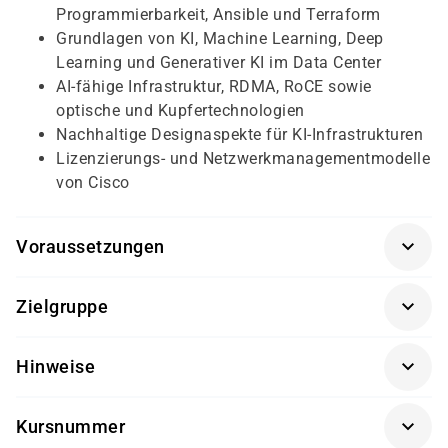
Programmierbarkeit, Ansible und Terraform
Grundlagen von KI, Machine Learning, Deep
Learning und Generativer KI im Data Center
AI-fähige Infrastruktur, RDMA, RoCE sowie
optische und Kupfertechnologien
Nachhaltige Designaspekte für KI-Infrastrukturen
Lizenzierungs- und Netzwerkmanagementmodelle
von Cisco
Voraussetzungen
Für diese Schulung gibt es keine formalen
Zielgruppe
Voraussetzungen.
Empfohlen werden Kenntnisse in folgenden Bereichen:
Netzwerkdesigner
Hinweise
Netzwerkadministratoren
Implementierung von Rechenzentrumsnetzwerken
Die Schulung kombiniert theoretische Inhalte mit
Netzwerktechniker
mit LAN und SAN
Kursnummer
designorientierten Fallstudien und praxisnahen
Systemingenieure
Speichertechnologien im Rechenzentrum