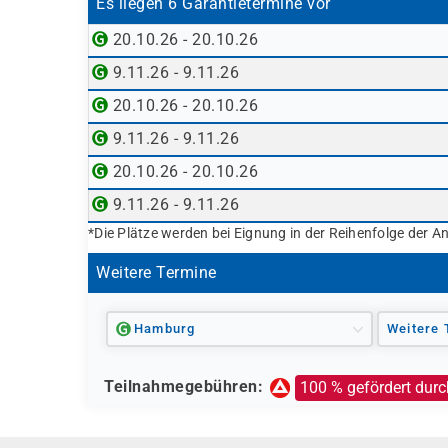
Es liegen 6 Garantietermine vor
erfolgt durch die Agentur für Arbeit)
Berufsförderungsdienst (BFD) der Bundes
20.10.26 - 20.10.26
Deutsche Rentenversicherung
9.11.26 - 9.11.26
Europäischer Sozialfonds (ESF)
20.10.26 - 20.10.26
Weitere öffentliche oder private Kostenträ
9.11.26 - 9.11.26
Ob eine Förderung oder Kostenübernahme möglich
individuellen Prüfung Ihrer persönlichen Vorau
20.10.26 - 20.10.26
9.11.26 - 9.11.26
*Die Plätze werden bei Eignung in der Reihenfolge der A
Weitere Termine
Hamburg
Weitere 
Teilnahmegebühren:
100 % gefördert durc