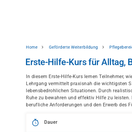
Direkt
alysieren,
zum
Inhalt
rbessern
d
levante
halte
zuzeigen.
Pfadnavigation
Home
Geförderte Weiterbildung
Pflegeberei
Alles
Erste-Hilfe-Kurs für Alltag,
akzeptieren
Einstellungen
In diesem Erste-Hilfe-Kurs lernen Teilnehmer, wi
Lehrgang vermittelt praxisnah die wichtigsten
Ablehnen
lebensbedrohlichen Situationen. Durch realisti
Ruhe zu bewahren und effektiv Hilfe zu leisten. 
berufliche Anforderungen und den Erwerb des F
ressum
Datenschutzhinweis
Dauer