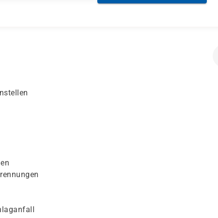
nstellen
gen
brennungen
laganfall