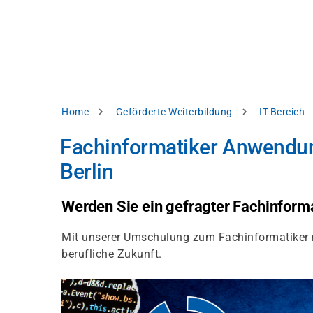
Direkt
alysieren,
zum
Inhalt
rbessern
d
levante
halte
zuzeigen.
Pfadnavigation
Home
Geförderte Weiterbildung
IT-Bereich
Alles
Fachinformatiker Anwendun
akzeptieren
Berlin
Einstellungen
Ablehnen
Werden Sie ein gefragter Fachinforma
Mit unserer Umschulung zum Fachinformatiker mi
ressum
Datenschutzhinweis
berufliche Zukunft.